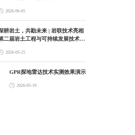
2026-06-05
深耕岩土，共勘未来 | 岩联技术亮相
第二届岩土工程与可持续发展技术论
坛
2026-05-25
GPR探地雷达技术实测效果演示
2026-05-19