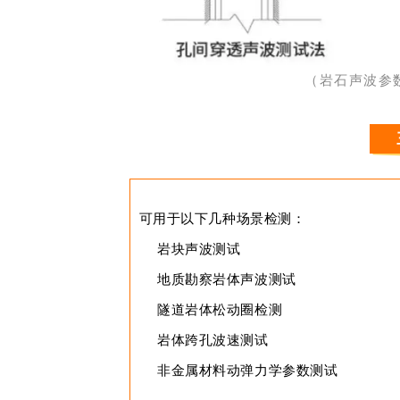
（岩石声波参
可用于以下几种场景检测：
岩块声波测试
地质勘察岩体声波测试
隧道岩体松动圈检测
岩体跨孔波速测试
非金属材料动弹力学参数测试