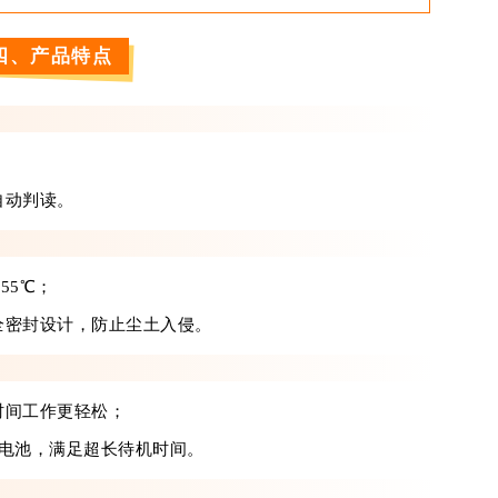
四、产品特点
自动判读。
55℃；
全密封设计，防止尘土入侵。
时间工作更轻松；
锂电池，满足超长待机时间。