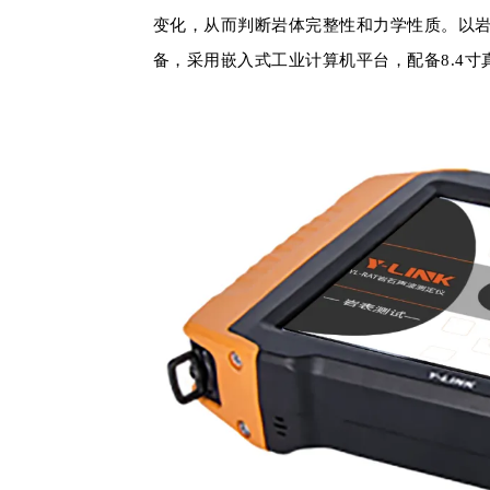
变化，从而判断岩体完整性和力学性质。以岩
备，采用嵌入式工业计算机平台，配备8.4