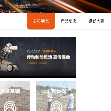
公司动态
产品动态
摄影大赛
地基基础
工程物探