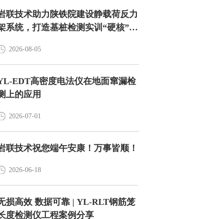
岩联技术助力陕铁院建设静载荷反力
架系统，打造基桩检测实训“硬核”平
台
2026-08-05
YL-EDT高密度电法仪在地面窜漏检
测上的应用
2026-07-01
岩联技术祝您端午安康！万事皆顺！
2026-06-18
无损高效 数据可靠 | YL-RLT钢筋笼
长度检测仪工程案例分享