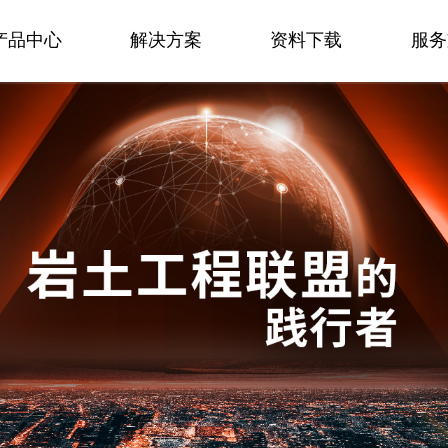
产品中心
解决方案
资料下载
服务