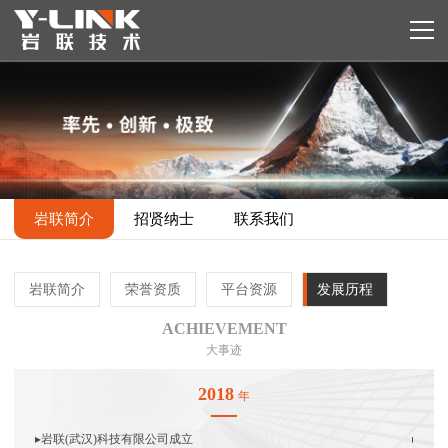
岩联简介
招贤纳士
联系我们
岩联简介
荣誉资质
平台资源
发展历程
ACHIEVEMENT
大事迹
2018
年
▸岩联(武汉)科技有限公司成立
▸
岩联