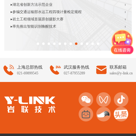
▸
湖北省创新方法示范企业
▸
与重
▸
参编交通运输部水运工程四项计量检定规程
▸
参编
▸
岩土工程领域首届原创摄影大赛
▸
自动
▸
率先推出智能识别唤醒技术
▸
全国
上海总部热线
武汉服务热线
联系邮箱
021-69899545
027-87955289
sales@y-link.cn