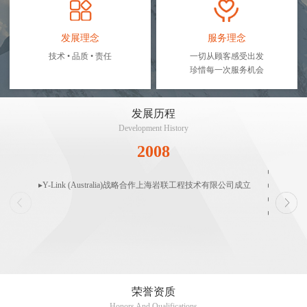
发展理念
服务理念
技术 • 品质 • 责任
一切从顾客感受出发
珍惜每一次服务机会
发展历程
Development History
2008
▸静载荷
▸Y-Link (Australia)战略合作上海岩联工程技术有限公司成立
▸地基基础
▸建立Y-Li
▸建立系
荣誉资质
Honors And Qualifications